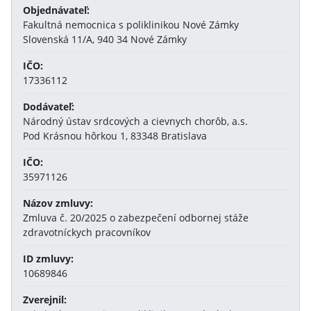
Objednávateľ:
Fakultná nemocnica s poliklinikou Nové Zámky
Slovenská 11/A, 940 34 Nové Zámky
IČO:
17336112
Dodávateľ:
Národný ústav srdcových a cievnych chorôb, a.s.
Pod Krásnou hôrkou 1, 83348 Bratislava
IČO:
35971126
Názov zmluvy:
Zmluva č. 20/2025 o zabezpečení odbornej stáže
zdravotníckych pracovníkov
ID zmluvy:
10689846
Zverejnil: