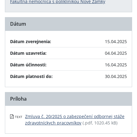
Fakultná nemocnica s poliklinikou Nové Zámky
Dátum
Dátum zverejnenia:
15.04.2025
Dátum uzavretia:
04.04.2025
Dátum účinnosti:
16.04.2025
Dátum platnosti do:
30.04.2025
Príloha
Zmluva č. 20/2025 o zabezpečení odbornej stáže
TEXT
zdravotníckych pracovníkov
(.pdf, 1020.45 kB)