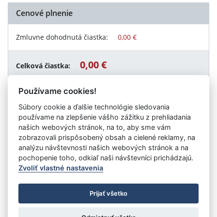
Cenové plnenie
Zmluvne dohodnutá čiastka:
0,00 €
0,00 €
Celková čiastka:
Používame cookies!
Súbory cookie a ďalšie technológie sledovania
Návrat späť
používame na zlepšenie vášho zážitku z prehliadania
našich webových stránok, na to, aby sme vám
zobrazovali prispôsobený obsah a cielené reklamy, na
analýzu návštevnosti našich webových stránok a na
Vystavil:
Fakultná nemocnica s poliklinikou Nové Zámky
pochopenie toho, odkiaľ naši návštevníci prichádzajú.
Zvoliť vlastné nastavenia
©
Úrad vlády SR
- Všetky práva vyhradené
Prijať všetko
Prehlásenie o prístupnosti
Zmluvy do 31.12.2010
Nastavenia cookies