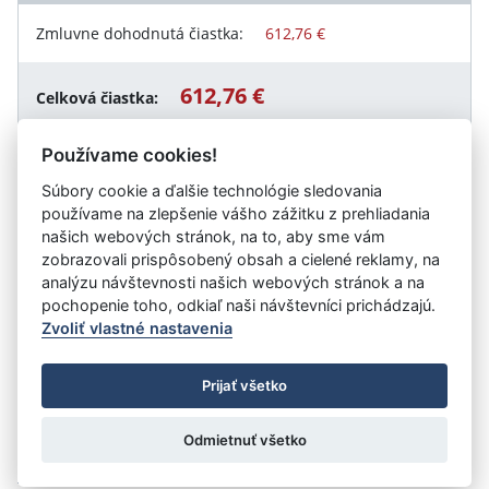
Zmluvne dohodnutá čiastka:
612,76 €
612,76 €
Celková čiastka:
Používame cookies!
Súbory cookie a ďalšie technológie sledovania
Návrat späť
používame na zlepšenie vášho zážitku z prehliadania
našich webových stránok, na to, aby sme vám
zobrazovali prispôsobený obsah a cielené reklamy, na
analýzu návštevnosti našich webových stránok a na
Vystavil:
Valaliky Industrial Park, s. r. o.
pochopenie toho, odkiaľ naši návštevníci prichádzajú.
Zvoliť vlastné nastavenia
©
Úrad vlády SR
- Všetky práva vyhradené
Prijať všetko
Prehlásenie o prístupnosti
Zmluvy do 31.12.2010
Nastavenia cookies
Odmietnuť všetko
Tvorba stránok
: Aglo Solutions
Redakčný systém
: SysCom