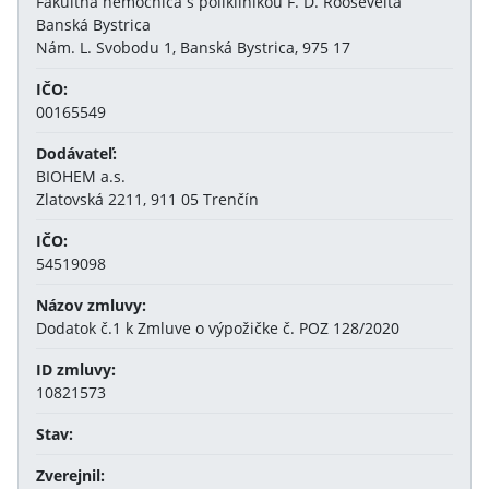
Fakultná nemocnica s poliklinikou F. D. Roosevelta
Banská Bystrica
Nám. L. Svobodu 1, Banská Bystrica, 975 17
IČO:
00165549
Dodávateľ:
BIOHEM a.s.
Zlatovská 2211, 911 05 Trenčín
IČO:
54519098
Názov zmluvy:
Dodatok č.1 k Zmluve o výpožičke č. POZ 128/2020
ID zmluvy:
10821573
Stav:
Zverejnil: