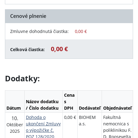
Cenové plnenie
Zmluvne dohodnutá čiastka:
0,00 €
0,00 €
Celková čiastka:
Dodatky:
Cena
Názov dodatku
s
Dátum
/ Číslo dodatku
DPH
Dodávateľ
Objednávateľ
Dohoda o
0,00 €
BIOHEM
Fakultná
10.
ukončení Zmluvy
a.s.
nemocnica s
Október
o výpožičke č.
poliklinikou F.
2025
POZ 128/2020
D. Roosevelta