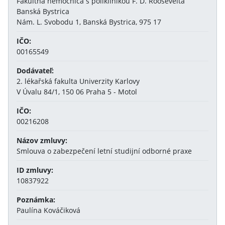
Fakultná nemocnica s poliklinikou F. D. Roosevelta
Banská Bystrica
Nám. L. Svobodu 1, Banská Bystrica, 975 17
IČO:
00165549
Dodávateľ:
2. lékařská fakulta Univerzity Karlovy
V Úvalu 84/1, 150 06 Praha 5 - Motol
IČO:
00216208
Názov zmluvy:
Smlouva o zabezpečení letní studijní odborné praxe
ID zmluvy:
10837922
Poznámka:
Paulína Kováčiková