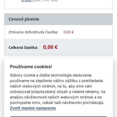
Cenové plnenie
Zmluvne dohodnutá čiastka:
0,00 €
0,00 €
Celková čiastka:
Používame cookies!
Návrat späť
Súbory cookie a ďalšie technológie sledovania
používame na zlepšenie vášho zážitku z prehliadania
našich webových stránok, na to, aby sme vám
zobrazovali prispôsobený obsah a cielené reklamy, na
Vystavil:
Fakultná nemocnica s poliklinikou F. D.
analýzu návštevnosti našich webových stránok a na
Roosevelta Banská Bystrica
pochopenie toho, odkiaľ naši návštevníci prichádzajú.
Zvoliť vlastné nastavenia