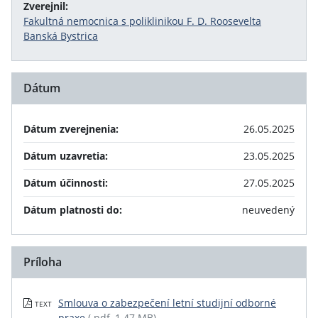
Zverejnil:
Fakultná nemocnica s poliklinikou F. D. Roosevelta
Banská Bystrica
Dátum
Dátum zverejnenia:
26.05.2025
Dátum uzavretia:
23.05.2025
Dátum účinnosti:
27.05.2025
Dátum platnosti do:
neuvedený
Príloha
Smlouva o zabezpečení letní studijní odborné
TEXT
praxe
(.pdf, 1.47 MB)