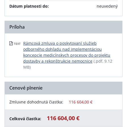
Dátum platnosti do:
neuvedený
Príloha
Rámcová zmluva o poskytovaní služieb
TEXT
odborného dohľadu nad implementáciou
koncepcie medicínskych procesov do projektu
dostavby a rekonštrukcie nemocnice
(.pdf, 9.12
MB)
Cenové plnenie
Zmluvne dohodnutá čiastka:
116 604,00 €
116 604,00 €
Celková čiastka: