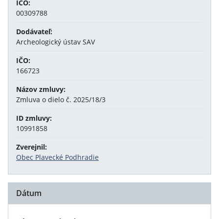
IČO:
00309788
Dodávateľ:
Archeologický ústav SAV
IČO:
166723
Názov zmluvy:
Zmluva o dielo č. 2025/18/3
ID zmluvy:
10991858
Zverejnil:
Obec Plavecké Podhradie
Dátum