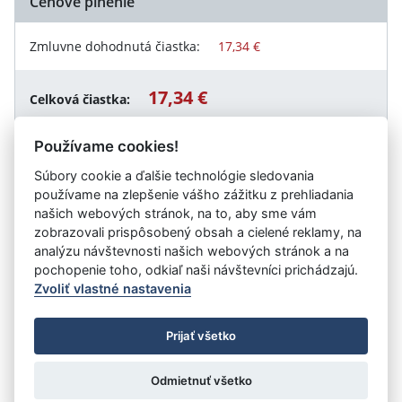
Cenové plnenie
Zmluvne dohodnutá čiastka:
17,34 €
17,34 €
Celková čiastka:
Používame cookies!
Súbory cookie a ďalšie technológie sledovania
Návrat späť
používame na zlepšenie vášho zážitku z prehliadania
našich webových stránok, na to, aby sme vám
zobrazovali prispôsobený obsah a cielené reklamy, na
analýzu návštevnosti našich webových stránok a na
Vystavil:
Valaliky Industrial Park, s. r. o.
pochopenie toho, odkiaľ naši návštevníci prichádzajú.
Zvoliť vlastné nastavenia
©
Úrad vlády SR
- Všetky práva vyhradené
Prijať všetko
Prehlásenie o prístupnosti
Zmluvy do 31.12.2010
Nastavenia cookies
Odmietnuť všetko
Tvorba stránok
: Aglo Solutions