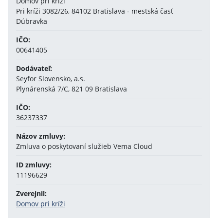
Domov pri kríži
Pri kríži 3082/26, 84102 Bratislava - mestská časť
Dúbravka
IČO:
00641405
Dodávateľ:
Seyfor Slovensko, a.s.
Plynárenská 7/C, 821 09 Bratislava
IČO:
36237337
Názov zmluvy:
Zmluva o poskytovaní služieb Vema Cloud
ID zmluvy:
11196629
Zverejnil:
Domov pri kríži