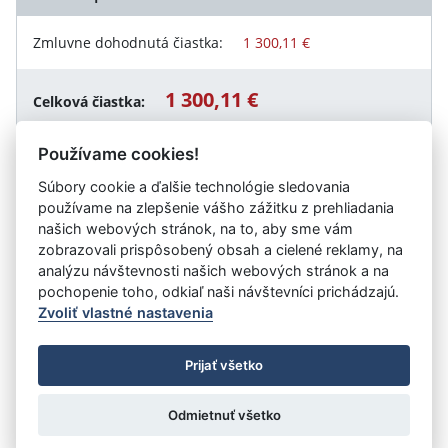
Zmluvne dohodnutá čiastka:
1 300,11 €
1 300,11 €
Celková čiastka:
Používame cookies!
Súbory cookie a ďalšie technológie sledovania
Návrat späť
používame na zlepšenie vášho zážitku z prehliadania
našich webových stránok, na to, aby sme vám
zobrazovali prispôsobený obsah a cielené reklamy, na
analýzu návštevnosti našich webových stránok a na
Vystavil:
Domov pri kríži
pochopenie toho, odkiaľ naši návštevníci prichádzajú.
Zvoliť vlastné nastavenia
©
Úrad vlády SR
- Všetky práva vyhradené
Prijať všetko
Prehlásenie o prístupnosti
Zmluvy do 31.12.2010
Nastavenia cookies
Odmietnuť všetko
Tvorba stránok
: Aglo Solutions
Redakčný systém
: SysCom