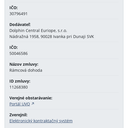
IČO:
30796491
Dodávateľ:
Dolphin Central Euriope, s.r.o.
Nádražná 1958, 90028 Ivanka pri Dunaji SVK
IČO:
50046586
Názov zmluvy:
Rámcová dohoda
ID zmluvy:
11268380
Verejné obstarávanie:
Portál UVO
Zverejnil:
Elektronický kontraktačný systém