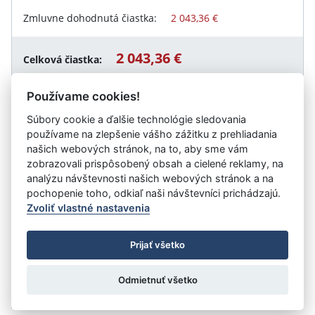
Zmluvne dohodnutá čiastka:
2 043,36 €
2 043,36 €
Celková čiastka:
Používame cookies!
Súbory cookie a ďalšie technológie sledovania
Návrat späť
používame na zlepšenie vášho zážitku z prehliadania
našich webových stránok, na to, aby sme vám
zobrazovali prispôsobený obsah a cielené reklamy, na
analýzu návštevnosti našich webových stránok a na
Vystavil:
Elektronický kontraktačný systém
pochopenie toho, odkiaľ naši návštevníci prichádzajú.
Zvoliť vlastné nastavenia
©
Úrad vlády SR
- Všetky práva vyhradené
Prijať všetko
Prehlásenie o prístupnosti
Zmluvy do 31.12.2010
Nastavenia cookies
Odmietnuť všetko
Tvorba stránok
: Aglo Solutions
Redakčný systém
: SysCom