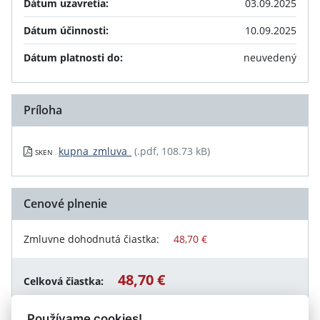
Dátum uzavretia:
03.09.2025
Dátum účinnosti:
10.09.2025
Dátum platnosti do:
neuvedený
Príloha
kupna_zmluva_
(.pdf, 108.73 kB)
SKEN
Cenové plnenie
Zmluvne dohodnutá čiastka:
48,70 €
48,70 €
Celková čiastka:
Používame cookies!