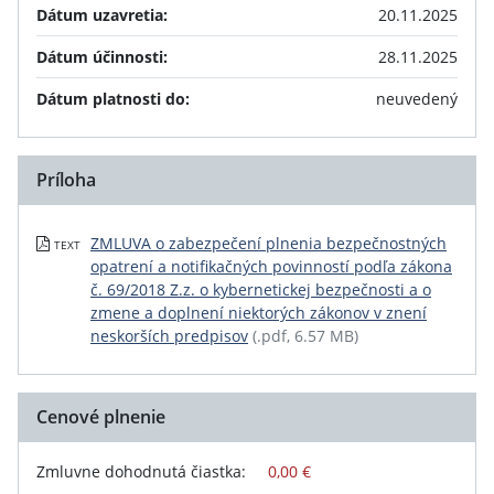
Dátum uzavretia:
20.11.2025
Dátum účinnosti:
28.11.2025
Dátum platnosti do:
neuvedený
Príloha
ZMLUVA o zabezpečení plnenia bezpečnostných
TEXT
opatrení a notifikačných povinností podľa zákona
č. 69/2018 Z.z. o kybernetickej bezpečnosti a o
zmene a doplnení niektorých zákonov v znení
neskorších predpisov
(.pdf, 6.57 MB)
Cenové plnenie
Zmluvne dohodnutá čiastka:
0,00 €