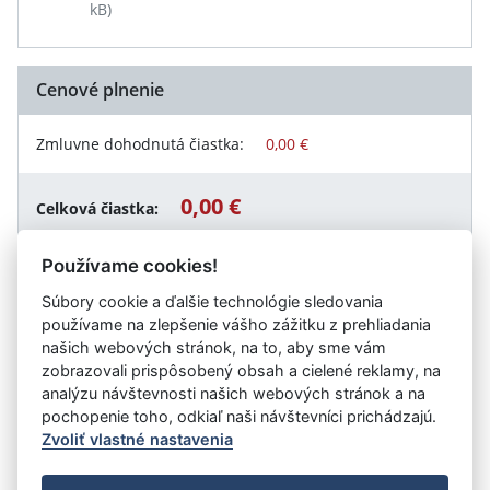
kB)
Cenové plnenie
Zmluvne dohodnutá čiastka:
0,00 €
0,00 €
Celková čiastka:
Používame cookies!
Súbory cookie a ďalšie technológie sledovania
Návrat späť
používame na zlepšenie vášho zážitku z prehliadania
našich webových stránok, na to, aby sme vám
zobrazovali prispôsobený obsah a cielené reklamy, na
analýzu návštevnosti našich webových stránok a na
Vystavil:
Úrad vládneho auditu
pochopenie toho, odkiaľ naši návštevníci prichádzajú.
Zvoliť vlastné nastavenia
©
Úrad vlády SR
- Všetky práva vyhradené