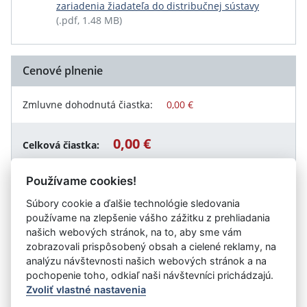
zariadenia žiadateľa do distribučnej sústavy
(.pdf, 1.48 MB)
Cenové plnenie
Zmluvne dohodnutá čiastka:
0,00 €
0,00 €
Celková čiastka:
Používame cookies!
Súbory cookie a ďalšie technológie sledovania
Návrat späť
používame na zlepšenie vášho zážitku z prehliadania
našich webových stránok, na to, aby sme vám
zobrazovali prispôsobený obsah a cielené reklamy, na
analýzu návštevnosti našich webových stránok a na
Vystavil:
MH Teplárenský holding, a.s.
pochopenie toho, odkiaľ naši návštevníci prichádzajú.
Zvoliť vlastné nastavenia