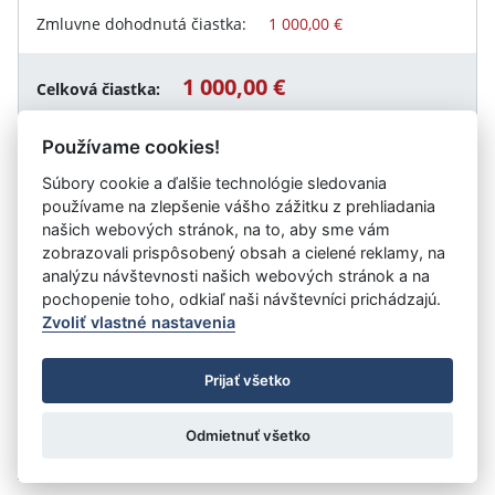
Zmluvne dohodnutá čiastka:
1 000,00 €
1 000,00 €
Celková čiastka:
Používame cookies!
Súbory cookie a ďalšie technológie sledovania
Návrat späť
používame na zlepšenie vášho zážitku z prehliadania
našich webových stránok, na to, aby sme vám
zobrazovali prispôsobený obsah a cielené reklamy, na
analýzu návštevnosti našich webových stránok a na
Vystavil:
Slovenská technická univerzita v Bratislave
pochopenie toho, odkiaľ naši návštevníci prichádzajú.
Zvoliť vlastné nastavenia
©
Úrad vlády SR
- Všetky práva vyhradené
Prijať všetko
Prehlásenie o prístupnosti
Zmluvy do 31.12.2010
Nastavenia cookies
Odmietnuť všetko
Tvorba stránok
: Aglo Solutions
Redakčný systém
: SysCom