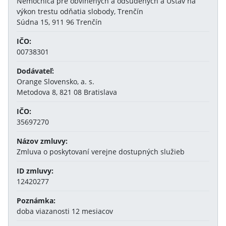
Nemocnica pre obvinených a odsúdených a Ústav na
výkon trestu odňatia slobody, Trenčín
Súdna 15, 911 96 Trenčín
IČO:
00738301
Dodávateľ:
Orange Slovensko, a. s.
Metodova 8, 821 08 Bratislava
IČO:
35697270
Názov zmluvy:
Zmluva o poskytovaní verejne dostupných služieb
ID zmluvy:
12420277
Poznámka:
doba viazanosti 12 mesiacov