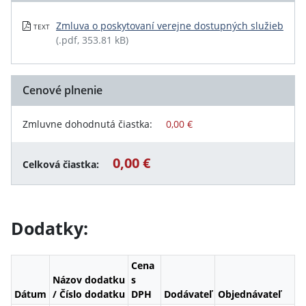
Zmluva o poskytovaní verejne dostupných služieb
TEXT
(.pdf, 353.81 kB)
Cenové plnenie
Zmluvne dohodnutá čiastka:
0,00 €
0,00 €
Celková čiastka:
Dodatky:
Cena
Názov dodatku
s
Dátum
/ Číslo dodatku
DPH
Dodávateľ
Objednávateľ