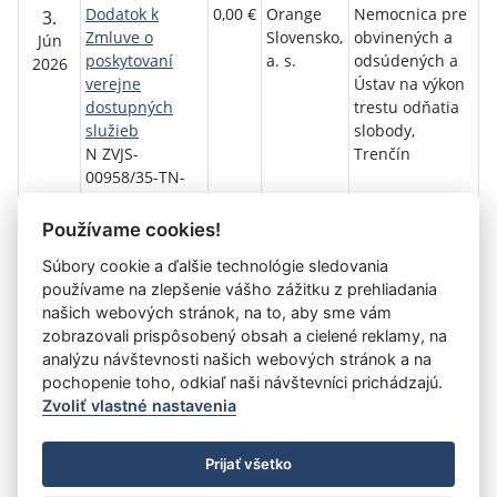
Dodatok k
0,00 €
Orange
Nemocnica pre
3.
Zmluve o
Slovensko,
obvinených a
Jún
poskytovaní
a. s.
odsúdených a
2026
verejne
Ústav na výkon
dostupných
trestu odňatia
služieb
slobody,
N ZVJS-
Trenčín
00958/35-TN-
2026
Používame cookies!
Návrat späť
Súbory cookie a ďalšie technológie sledovania
používame na zlepšenie vášho zážitku z prehliadania
našich webových stránok, na to, aby sme vám
zobrazovali prispôsobený obsah a cielené reklamy, na
Vystavil:
Nemocnica pre obvinených a odsúdených a
analýzu návštevnosti našich webových stránok a na
Ústav na výkon trestu odňatia slobody, Trenčín
pochopenie toho, odkiaľ naši návštevníci prichádzajú.
Zvoliť vlastné nastavenia
©
Úrad vlády SR
- Všetky práva vyhradené
Prijať všetko
Prehlásenie o prístupnosti
Zmluvy do 31.12.2010
Nastavenia cookies