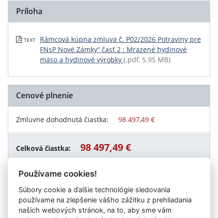
Príloha
Rámcová kúpna zmluva č. P02/2026 Potraviny pre
TEXT
FNsP Nové Zámky“ časť 2 : Mrazené hydinové
mäso a hydinové výrobky
(.pdf, 5.95 MB)
Cenové plnenie
Zmluvne dohodnutá čiastka:
98 497,49 €
98 497,49 €
Celková čiastka:
Používame cookies!
Súbory cookie a ďalšie technológie sledovania
Návrat späť
používame na zlepšenie vášho zážitku z prehliadania
našich webových stránok, na to, aby sme vám