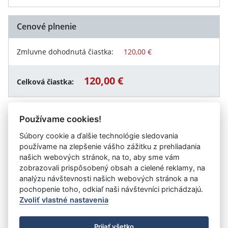
Cenové plnenie
Zmluvne dohodnutá čiastka:
120,00 €
120,00 €
Celková čiastka:
Používame cookies!
Návrat späť
Súbory cookie a ďalšie technológie sledovania
používame na zlepšenie vášho zážitku z prehliadania
našich webových stránok, na to, aby sme vám
zobrazovali prispôsobený obsah a cielené reklamy, na
Vystavil:
Gymnázium Pierra de Coubertina, Nám. SNP 9,
analýzu návštevnosti našich webových stránok a na
Piešťany
pochopenie toho, odkiaľ naši návštevníci prichádzajú.
Zvoliť vlastné nastavenia
©
Úrad vlády SR
- Všetky práva vyhradené
Prijať všetko