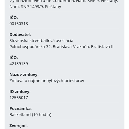
Gymnázium Pierra de Coubertina, Nám. SNP 9, Piešťany,
Nám. SNP 1493/9, Piešťany
IČO:
00160318
Dodávateľ:
Slovenská streetballová asociácia
Poľnohospodárska 32, Bratislava-Vrakuňa, Bratislava II
IČO:
42139139
Názov zmluvy:
Zmluva o nájme nebytových priestorov
ID zmluvy:
12565017
Poznámka:
Basketland (10 hodín)
Zverejnil: