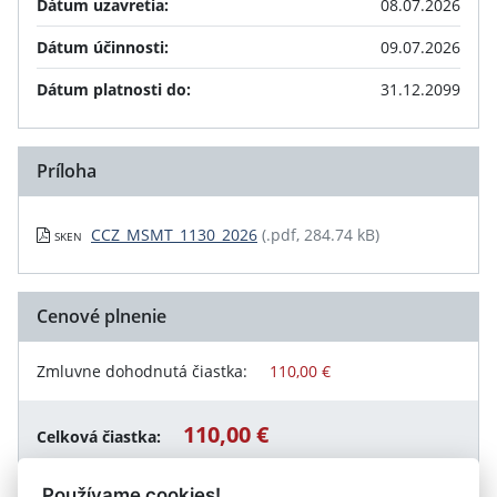
Dátum uzavretia:
08.07.2026
Dátum účinnosti:
09.07.2026
Dátum platnosti do:
31.12.2099
Príloha
CCZ_MSMT_1130_2026
(.pdf, 284.74 kB)
SKEN
Cenové plnenie
Zmluvne dohodnutá čiastka:
110,00 €
110,00 €
Celková čiastka:
Používame cookies!