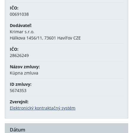
IČO:
00691038
Dodávateľ:
Krimar s.r.o.
Hálkova 1456/11, 73601 Havířov CZE
IČO:
28626249
Názov zmluvy:
Kúpna zmluva
ID zmluvy:
5674353
Zverejnil:
Elektronický kontraktačný systém
Dátum