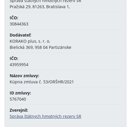
Správa štátnych hmotných rezerv SR
Pražská 29, 81263, Bratislava 1,
IČO:
30844363
Dodávateľ:
KORAKO plus, s. r. o.
Bielická 369, 958 04 Partizánske
IČO:
43959954
Názov zmluvy:
Kúpna zmluva č. 53/ORŠHR/2021
ID zmluvy:
5767040
Zverejnil:
Správa štátnych hmotných rezerv SR