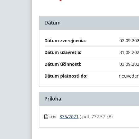
Dátum
Dátum zverejnenia:
02.09.20
Dátum uzavretia:
31.08.20
Dátum účinnosti:
03.09.20
Dátum platnosti do:
neuvede
Príloha
836/2021
(.pdf, 732.57 kB)
TEXT