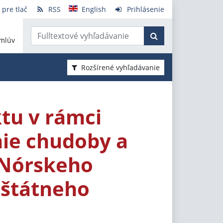
 pre tlač
RSS
English
Prihlásenie
mlúv
Rozšírené vyhľadávanie
ktu v rámci
nie chudoby a
 Nórskeho
 štátneho