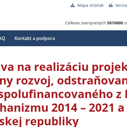
Mapa stránok
Verzia
Celkovo zverejnených
5810000
z
AQ
Kontakt a podpora
va na realizáciu proje
y rozvoj, odstraňova
 spolufinancovaného z
hanizmu 2014 – 2021 a
skej republiky