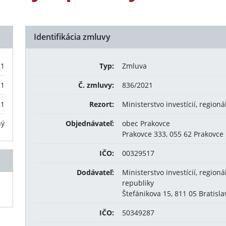
Identifikácia zmluvy
21
Typ:
Zmluva
21
Č. zmluvy:
836/2021
21
Rezort:
Ministerstvo investícií, region
ný
Objednávateľ:
obec Prakovce
Prakovce 333, 055 62 Prakovce
IČO:
00329517
Dodávateľ:
Ministerstvo investícií, region
republiky
Štefánikova 15, 811 05 Bratisla
IČO:
50349287