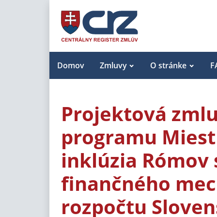
Domov
Zmluvy
O stránke
F
Projektová zmlu
programu Miestn
inklúzia Rómov
finančného mec
rozpočtu Sloven