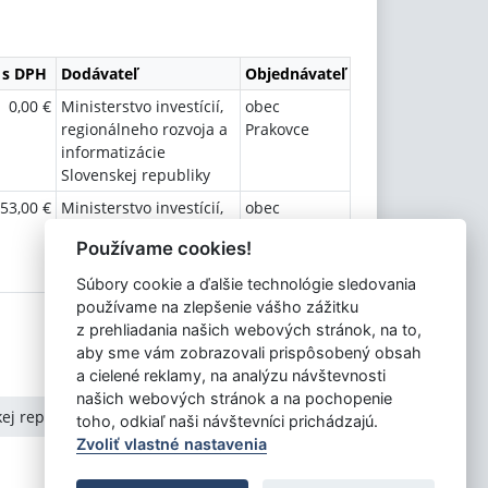
 s DPH
Dodávateľ
Objednávateľ
0,00 €
Ministerstvo investícií,
obec
regionálneho rozvoja a
Prakovce
informatizácie
Slovenskej republiky
53,00 €
Ministerstvo investícií,
obec
regionálneho rozvoja a
Prakovce
Používame cookies!
informatizácie
Slovenskej republiky
Súbory cookie a ďalšie technológie sledovania
používame na zlepšenie vášho zážitku
z prehliadania našich webových stránok, na to,
aby sme vám zobrazovali prispôsobený obsah
a cielené reklamy, na analýzu návštevnosti
našich webových stránok a na pochopenie
kej republiky
toho, odkiaľ naši návštevníci prichádzajú.
Zvoliť vlastné nastavenia