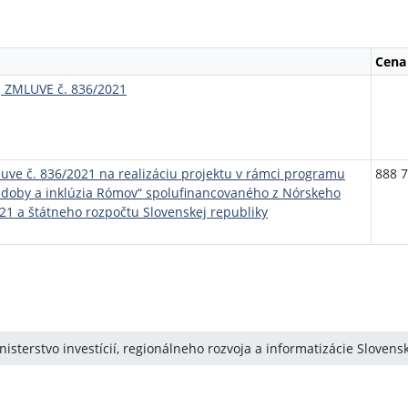
Cena
 ZMLUVE č. 836/2021
luve č. 836/2021 na realizáciu projektu v rámci programu
888 7
udoby a inklúzia Rómov“ spolufinancovaného z Nórskeho
1 a štátneho rozpočtu Slovenskej republiky
isterstvo investícií, regionálneho rozvoja a informatizácie Slovens