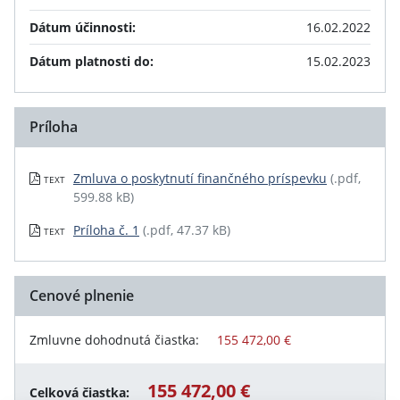
Dátum účinnosti:
16.02.2022
Dátum platnosti do:
15.02.2023
Príloha
Zmluva o poskytnutí finančného príspevku
(.pdf,
TEXT
599.88 kB)
Príloha č. 1
(.pdf, 47.37 kB)
TEXT
Cenové plnenie
Zmluvne dohodnutá čiastka:
155 472,00 €
155 472,00 €
Celková čiastka: