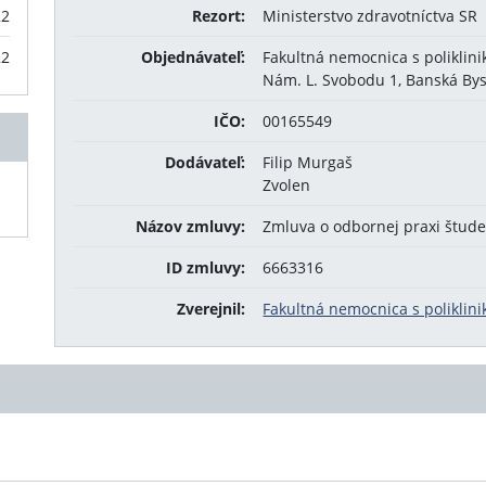
22
Rezort:
Ministerstvo zdravotníctva SR
22
Objednávateľ:
Fakultná nemocnica s poliklini
Nám. L. Svobodu 1, Banská Bys
IČO:
00165549
Dodávateľ:
Filip Murgaš
Zvolen
Názov zmluvy:
Zmluva o odbornej praxi štud
ID zmluvy:
6663316
Zverejnil:
Fakultná nemocnica s poliklini