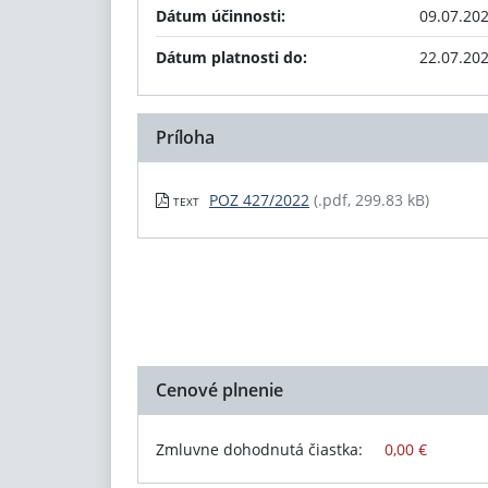
Dátum účinnosti:
09.07.20
Dátum platnosti do:
22.07.20
Príloha
POZ 427/2022
(.pdf, 299.83 kB)
TEXT
Cenové plnenie
Zmluvne dohodnutá čiastka:
0,00 €