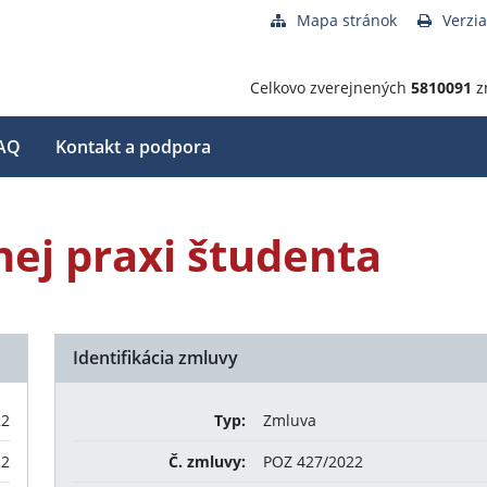
Mapa stránok
Verzia
Celkovo zverejnených
5810091
z
AQ
Kontakt a podpora
ej praxi študenta
Identifikácia zmluvy
22
Typ:
Zmluva
22
Č. zmluvy:
POZ 427/2022