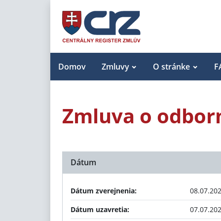
Domov
Zmluvy
O stránke
F
Zmluva o odborn
Dátum
Dátum zverejnenia:
08.07.20
Dátum uzavretia:
07.07.20