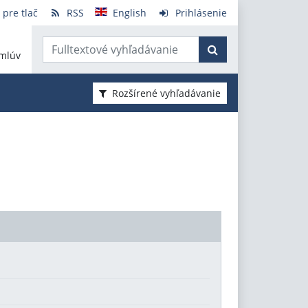
 pre tlač
RSS
English
Prihlásenie
mlúv
Rozšírené vyhľadávanie