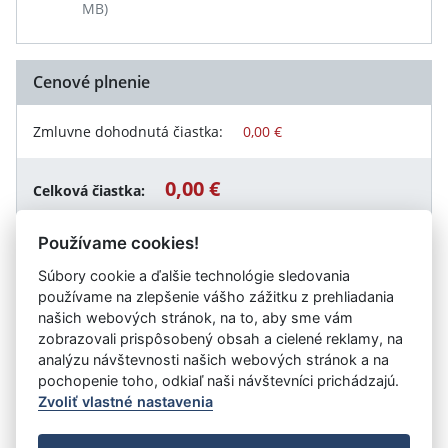
MB)
Cenové plnenie
Zmluvne dohodnutá čiastka:
0,00 €
0,00 €
Celková čiastka:
Používame cookies!
Súbory cookie a ďalšie technológie sledovania
Návrat späť
používame na zlepšenie vášho zážitku z prehliadania
našich webových stránok, na to, aby sme vám
zobrazovali prispôsobený obsah a cielené reklamy, na
analýzu návštevnosti našich webových stránok a na
Vystavil:
Centrum účelových zariadení
pochopenie toho, odkiaľ naši návštevníci prichádzajú.
Zvoliť vlastné nastavenia
©
Úrad vlády SR
- Všetky práva vyhradené