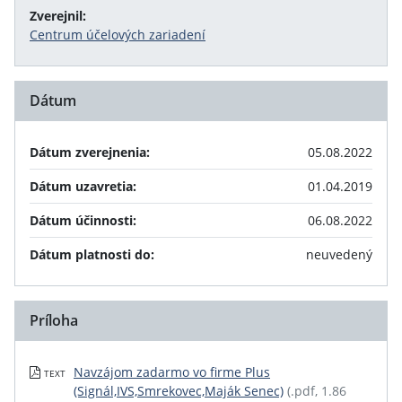
Zverejnil:
Centrum účelových zariadení
Dátum
Dátum zverejnenia:
05.08.2022
Dátum uzavretia:
01.04.2019
Dátum účinnosti:
06.08.2022
Dátum platnosti do:
neuvedený
Príloha
Navzájom zadarmo vo firme Plus
TEXT
(Signál,IVS,Smrekovec,Maják Senec)
(.pdf, 1.86