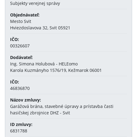
Subjekty verejnej správy
Objednávateľ:
Mesto Svit
Hviezdoslavova 32, Svit 05921
IČO:
00326607
Dodávateľ:
Ing. Simona Holubová - HELEomo
Karola Kuzmányho 1576/19, Kežmarok 06001
IČO:
46836870
Názov zmluvy:
Garážová brána, stavebné úpravy a prístavba časti
hasičskej zbrojnice DHZ - Svit
ID zmluvy:
6831788