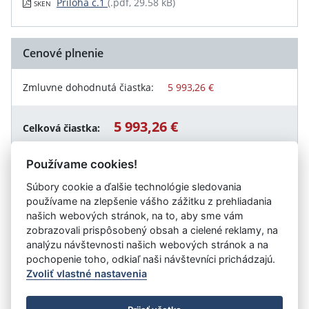
Príloha č.1
(.pdf, 29.58 kB)
SKEN
Cenové plnenie
Zmluvne dohodnutá čiastka:
5 993,26 €
5 993,26 €
Celková čiastka:
Používame cookies!
Súbory cookie a ďalšie technológie sledovania
Návrat späť
používame na zlepšenie vášho zážitku z prehliadania
našich webových stránok, na to, aby sme vám
zobrazovali prispôsobený obsah a cielené reklamy, na
analýzu návštevnosti našich webových stránok a na
Vystavil:
Mesto Svit
pochopenie toho, odkiaľ naši návštevníci prichádzajú.
Zvoliť vlastné nastavenia
©
Úrad vlády SR
- Všetky práva vyhradené