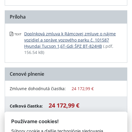
Príloha
Doplnková zmluva k Rámcovej zmluve o nájme
TEXT
vozidiel a správe vozového parku č. 101587
Hyundai Tucson 1,6T-Gdi ŠPZ BT-824HB
(.pdf,
156.54 kB)
Cenové plnenie
Zmluvne dohodnutá čiastka:
24 172,99 €
24 172,99 €
Celková čiastka:
Používame cookies!
Súbory cookie a ďalšie technológie sledovania