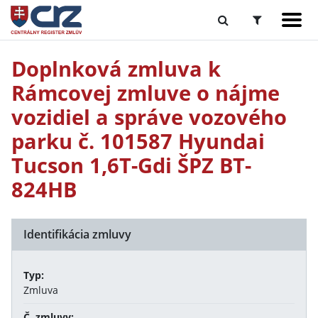
Doplnková zmluva k
Rámcovej zmluve o nájme
vozidiel a správe vozového
parku č. 101587 Hyundai
Tucson 1,6T-Gdi ŠPZ BT-
824HB
Identifikácia zmluvy
Typ:
Zmluva
Č. zmluvy: