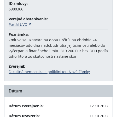
ID zmluvy:
6980366
Verejné obstarávanie:
Portál UVO
Poznámka:
Zmluva sa uzatvára na dobu určitú, na obdobie 24
mesiacov odo dňa nadobudnutia jej účinnosti alebo do
vyčerpania finančného limitu 319 200 Eur bez DPH podľa
toho, ktorá zo skutočností nastane skôr.
Zverejnil:
Fakultná nemocnica s poliklinikou Nové Zámky
Dátum
Dátum zverejnenia:
12.10.2022
Dátum uzavretia:
11.10.2022