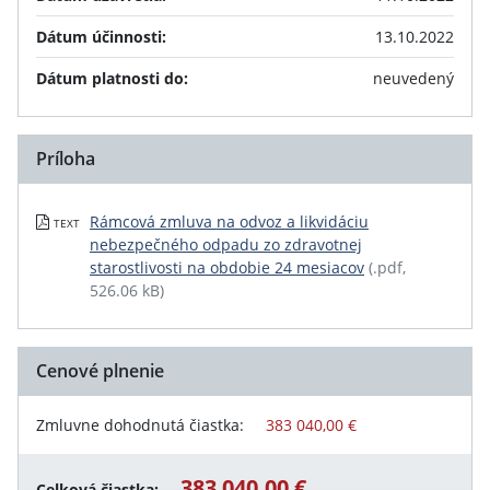
Dátum účinnosti:
13.10.2022
Dátum platnosti do:
neuvedený
Príloha
Rámcová zmluva na odvoz a likvidáciu
TEXT
nebezpečného odpadu zo zdravotnej
starostlivosti na obdobie 24 mesiacov
(.pdf,
526.06 kB)
Cenové plnenie
Zmluvne dohodnutá čiastka:
383 040,00 €
383 040,00 €
Celková čiastka: