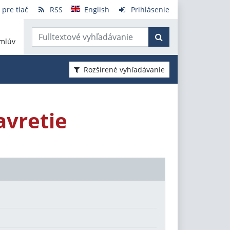
 pre tlač
RSS
English
Prihlásenie
mlúv
Rozšírené vyhľadávanie
vretie