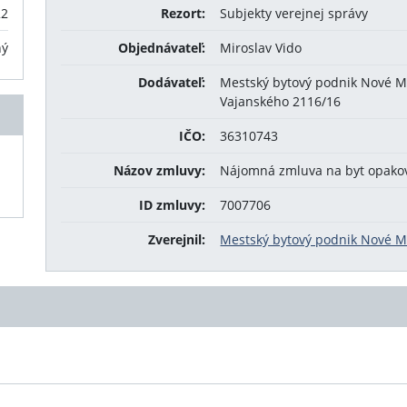
22
Rezort:
Subjekty verejnej správy
ný
Objednávateľ:
Miroslav Vido
Dodávateľ:
Mestský bytový podnik Nové M
Vajanského 2116/16
IČO:
36310743
Názov zmluvy:
Nájomná zmluva na byt opako
ID zmluvy:
7007706
Zverejnil:
Mestský bytový podnik Nové Me