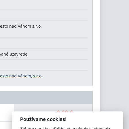
esto nad Váhom s.r.o.
vané uzavretie
sto nad Váhom, s.r.o.
0,00 €
Celková čiastka:
Používame cookies!
Súbory cookie a ďalšie technológie sledovania