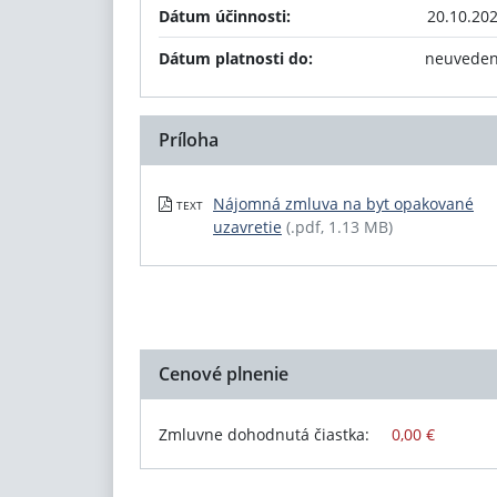
Dátum účinnosti:
20.10.20
Dátum platnosti do:
neuvede
Príloha
Nájomná zmluva na byt opakované
TEXT
uzavretie
(.pdf, 1.13 MB)
Cenové plnenie
Zmluvne dohodnutá čiastka:
0,00 €