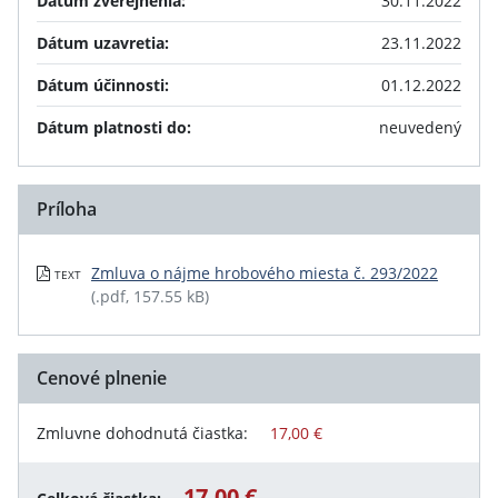
Dátum zverejnenia:
30.11.2022
Dátum uzavretia:
23.11.2022
Dátum účinnosti:
01.12.2022
Dátum platnosti do:
neuvedený
Príloha
Zmluva o nájme hrobového miesta č. 293/2022
TEXT
(.pdf, 157.55 kB)
Cenové plnenie
Zmluvne dohodnutá čiastka:
17,00 €
17,00 €