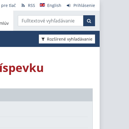
 pre tlač
RSS
English
Prihlásenie
mlúv
Rozšírené vyhľadávanie
ríspevku