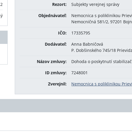
22
Rezort:
Subjekty verejnej správy
ný
Objednávateľ:
Nemocnica s poliklinikou Priev
Nemocničná 581/2, 97201 Bojn
IČO:
17335795
Dodávateľ:
Anna Babničová
P. Dobšinského 745/18 Prievid
Názov zmluvy:
Dohoda o poskytnutí stabiliza
ID zmluvy:
7248001
Zverejnil:
Nemocnica s poliklinikou Priev