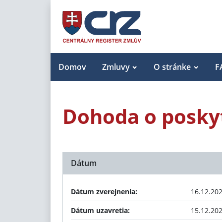
Domov
Zmluvy
O stránke
F
Dohoda o poskyt
Dátum
Dátum zverejnenia:
16.12.20
Dátum uzavretia:
15.12.20