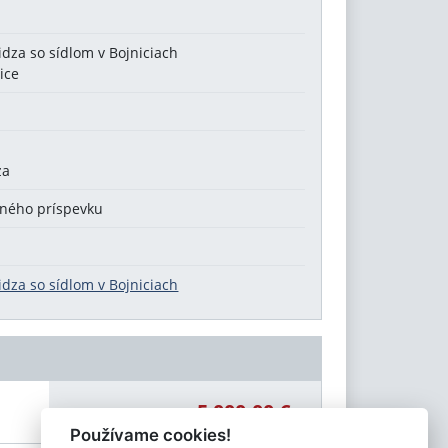
idza so sídlom v Bojniciach
ice
za
čného príspevku
idza so sídlom v Bojniciach
5 000,00 €
Celková čiastka:
Používame cookies!