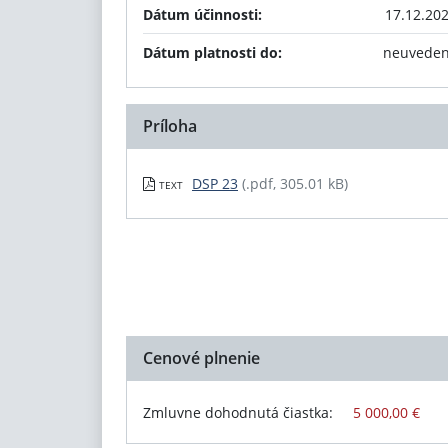
Dátum účinnosti:
17.12.20
Dátum platnosti do:
neuvede
Príloha
DSP 23
(.pdf, 305.01 kB)
TEXT
Cenové plnenie
Zmluvne dohodnutá čiastka:
5 000,00 €