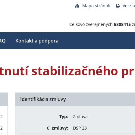
Mapa stránok
Verzia
Celkovo zverejnených
5808415
z
AQ
Kontakt a podpora
nutí stabilizačného p
Identifikácia zmluvy
22
Typ:
Zmluva
22
Č. zmluvy:
DSP 23