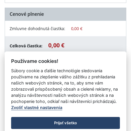
Cenové plnenie
Zmluvne dohodnutá čiastka:
0,00 €
0,00 €
Celková čiastka:
Používame cookies!
Súbory cookie a ďalšie technológie sledovania
Návrat späť
používame na zlepšenie vášho zážitku z prehliadania
našich webových stránok, na to, aby sme vám
zobrazovali prispôsobený obsah a cielené reklamy, na
analýzu návštevnosti našich webových stránok a na
Vystavil:
Obec Závod
pochopenie toho, odkiaľ naši návštevníci prichádzajú.
Zvoliť vlastné nastavenia
©
Úrad vlády SR
- Všetky práva vyhradené
Prijať všetko
Prehlásenie o prístupnosti
Zmluvy do 31.12.2010
Nastavenia cookies