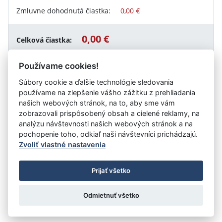
Zmluvne dohodnutá čiastka:
0,00 €
0,00 €
Celková čiastka:
Používame cookies!
Súbory cookie a ďalšie technológie sledovania
Návrat späť
používame na zlepšenie vášho zážitku z prehliadania
našich webových stránok, na to, aby sme vám
zobrazovali prispôsobený obsah a cielené reklamy, na
analýzu návštevnosti našich webových stránok a na
Vystavil:
Obec Chorvátsky Grob
pochopenie toho, odkiaľ naši návštevníci prichádzajú.
Zvoliť vlastné nastavenia
©
Úrad vlády SR
- Všetky práva vyhradené
Prijať všetko
Prehlásenie o prístupnosti
Zmluvy do 31.12.2010
Nastavenia cookies
Odmietnuť všetko
Tvorba stránok
: Aglo Solutions
Redakčný systém
: SysCom