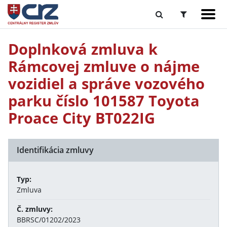
Doplnková zmluva k
Rámcovej zmluve o nájme
vozidiel a správe vozového
parku číslo 101587 Toyota
Proace City BT022IG
Identifikácia zmluvy
Typ:
Zmluva
Č. zmluvy:
BBRSC/01202/2023