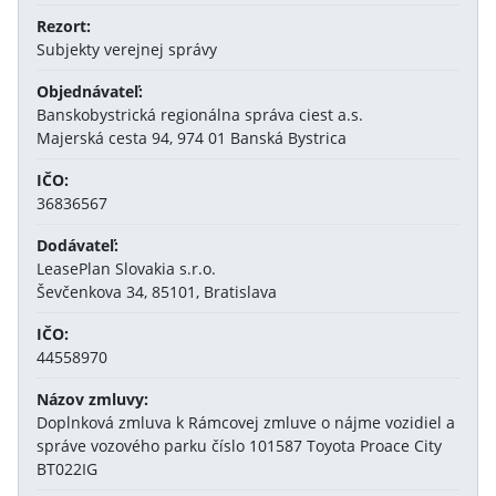
Rezort:
Subjekty verejnej správy
Objednávateľ:
Banskobystrická regionálna správa ciest a.s.
Majerská cesta 94, 974 01 Banská Bystrica
IČO:
36836567
Dodávateľ:
LeasePlan Slovakia s.r.o.
Ševčenkova 34, 85101, Bratislava
IČO:
44558970
Názov zmluvy:
Doplnková zmluva k Rámcovej zmluve o nájme vozidiel a
správe vozového parku číslo 101587 Toyota Proace City
BT022IG