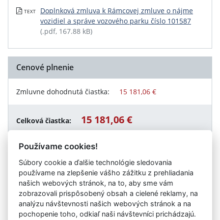
Doplnková zmluva k Rámcovej zmluve o nájme
TEXT
vozidiel a správe vozového parku číslo 101587
(.pdf, 167.88 kB)
Cenové plnenie
Zmluvne dohodnutá čiastka:
15 181,06 €
15 181,06 €
Celková čiastka:
Používame cookies!
Súbory cookie a ďalšie technológie sledovania
Návrat späť
používame na zlepšenie vášho zážitku z prehliadania
našich webových stránok, na to, aby sme vám
zobrazovali prispôsobený obsah a cielené reklamy, na
analýzu návštevnosti našich webových stránok a na
Vystavil:
Banskobystrická regionálna správa ciest a.s.
pochopenie toho, odkiaľ naši návštevníci prichádzajú.