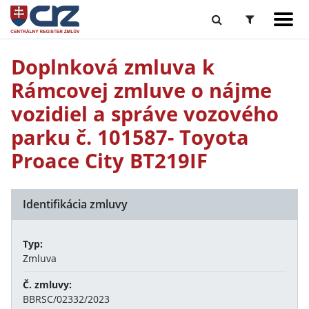
Doplnková zmluva k
Rámcovej zmluve o nájme
vozidiel a správe vozového
parku č. 101587- Toyota
Proace City BT219IF
Identifikácia zmluvy
Typ:
Zmluva
Č. zmluvy:
BBRSC/02332/2023