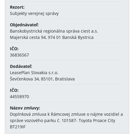
Rezort:
Subjekty verejnej správy
Objednávateľ:
Banskobystrická regionálna správa ciest a.s.
Majerská cesta 94, 974 01 Banská Bystrica
IČO:
36836567
Dodávateľ:
LeasePlan Slovakia s.r.o.
Ševčenkova 34, 85101, Bratislava
IČO:
44558970
Názov zmluvy:
Doplnková zmluva k Rámcovej zmluve o nájme vozidiel a
správe vozového parku č. 101587- Toyota Proace City
BT219IF