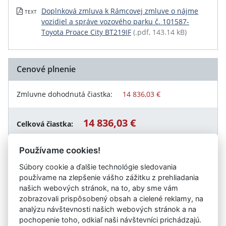
Doplnková zmluva k Rámcovej zmluve o nájme
TEXT
vozidiel a správe vozového parku č. 101587-
Toyota Proace City BT219IF
(.pdf, 143.14 kB)
Cenové plnenie
Zmluvne dohodnutá čiastka:
14 836,03 €
14 836,03 €
Celková čiastka:
Používame cookies!
Súbory cookie a ďalšie technológie sledovania
Návrat späť
používame na zlepšenie vášho zážitku z prehliadania
našich webových stránok, na to, aby sme vám
zobrazovali prispôsobený obsah a cielené reklamy, na
analýzu návštevnosti našich webových stránok a na
Vystavil:
Banskobystrická regionálna správa ciest a.s.
pochopenie toho, odkiaľ naši návštevníci prichádzajú.