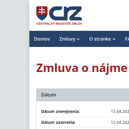
Domov
Zmluvy
O stránke
F
Zmluva o nájme
Dátum
Dátum zverejnenia:
13.04.20
Dátum uzavretia:
12.04.20