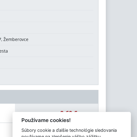
/7, Žemberovce
esta
9,60 €
Celková čiastka:
Používame cookies!
Súbory cookie a ďalšie technológie sledovania
používame na zlepšenie vášho zážitku