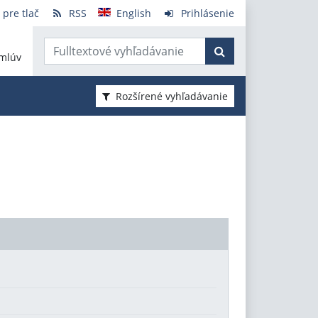
 pre tlač
RSS
English
Prihlásenie
mlúv
Rozšírené vyhľadávanie