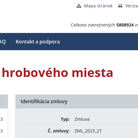
Mapa stránok
Verzia
Celkovo zverejnených
5808924
z
AQ
Kontakt a podpora
 hrobového miesta
Identifikácia zmluvy
23
Typ:
Zmluva
23
Č. zmluvy:
ZML_2023_27