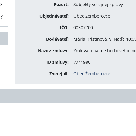
23
Rezort:
Subjekty verejnej správy
ný
Objednávateľ:
Obec Žemberovce
IČO:
00307700
Dodávateľ:
Mária Kristínová, V. Naďa 100
Názov zmluvy:
Zmluva o nájme hrobového mi
ID zmluvy:
7741980
Zverejnil:
Obec Žemberovce