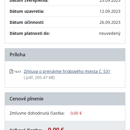
Dátum zverejnenia:
25.09.2023
Dátum uzavretia:
12.09.2023
Dátum účinnosti:
26.09.2023
Dátum platnosti do:
neuvedený
Príloha
Zmluva o prenájme hrobového miesta č. 531
TEXT
(.pdf, 205.47 kB)
Cenové plnenie
Zmluvne dohodnutá čiastka:
0,00 €
0,00 €