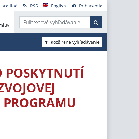
 pre tlač
RSS
English
Prihlásenie
mlúv
Rozšírené vyhľadávanie
O POSKYTNUTÍ
ZVOJOVEJ
 Z PROGRAMU