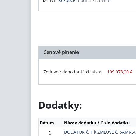
Rozpočet
(.pdf, 171.18 kB)
TEXT
Cenové plnenie
Zmluvne dohodnutá čiastka:
199 978,00 €
Dodatky:
Dátum
Názov dodatku / Číslo dodatku
DODATOK č. 1 k ZMLUVE č. SAMRS
6.