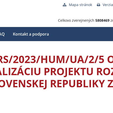
Mapa stránok
Verzia
Celkovo zverejnených
5808469
z
AQ
Kontakt a podpora
RS/2023/HUM/UA/2/5 
ALIZÁCIU PROJEKTU RO
OVENSKEJ REPUBLIKY