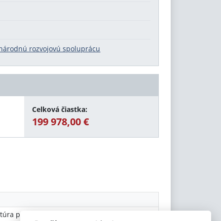
národnú rozvojovú spoluprácu
Celková čiastka:
199 978,00 €
túra pre medzinárodnú rozvojovú spoluprácu