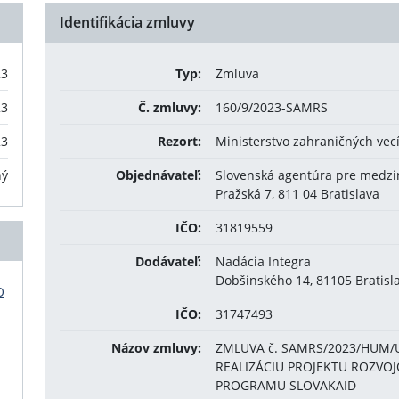
Identifikácia zmluvy
23
Typ:
Zmluva
23
Č. zmluvy:
160/9/2023-SAMRS
23
Rezort:
Ministerstvo zahraničných vec
ný
Objednávateľ:
Slovenská agentúra pre medzi
Pražská 7, 811 04 Bratislava
IČO:
31819559
Dodávateľ:
Nadácia Integra
Dobšinského 14, 81105 Bratisl
O
IČO:
31747493
Názov zmluvy:
ZMLUVA č. SAMRS/2023/HUM/
REALIZÁCIU PROJEKTU ROZVOJ
PROGRAMU SLOVAKAID