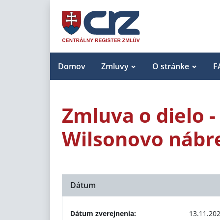
Domov
Zmluvy
O stránke
F
Zmluva o dielo 
Wilsonovo nábre
Dátum
Dátum zverejnenia:
13.11.20