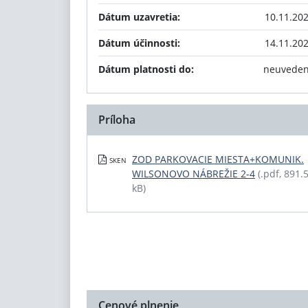
Dátum uzavretia:
10.11.20
Dátum účinnosti:
14.11.20
Dátum platnosti do:
neuvede
Príloha
ZOD PARKOVACIE MIESTA+KOMUNIK.
SKEN
WILSONOVO NÁBREŽIE 2-4
(.pdf, 891.
kB)
Cenové plnenie