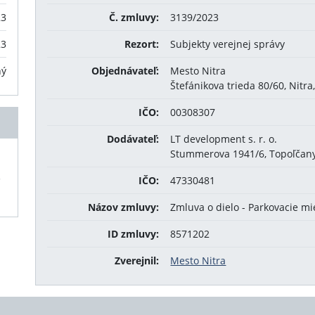
23
Č. zmluvy:
3139/2023
23
Rezort:
Subjekty verejnej správy
ný
Objednávateľ:
Mesto Nitra
Štefánikova trieda 80/60, Nitra
IČO:
00308307
Dodávateľ:
LT development s. r. o.
Stummerova 1941/6, Topoľčany
5
IČO:
47330481
Názov zmluvy:
Zmluva o dielo - Parkovacie m
ID zmluvy:
8571202
Zverejnil:
Mesto Nitra