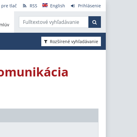
 pre tlač
RSS
English
Prihlásenie
mlúv
Rozšírené vyhľadávanie
Komunikácia