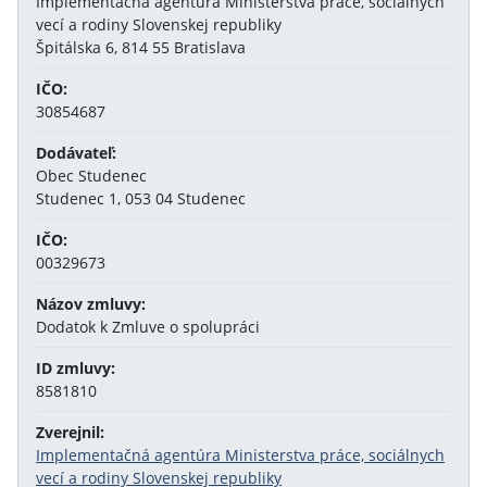
Implementačná agentúra Ministerstva práce, sociálnych
vecí a rodiny Slovenskej republiky
Špitálska 6, 814 55 Bratislava
IČO:
30854687
Dodávateľ:
Obec Studenec
Studenec 1, 053 04 Studenec
IČO:
00329673
Názov zmluvy:
Dodatok k Zmluve o spolupráci
ID zmluvy:
8581810
Zverejnil:
Implementačná agentúra Ministerstva práce, sociálnych
vecí a rodiny Slovenskej republiky