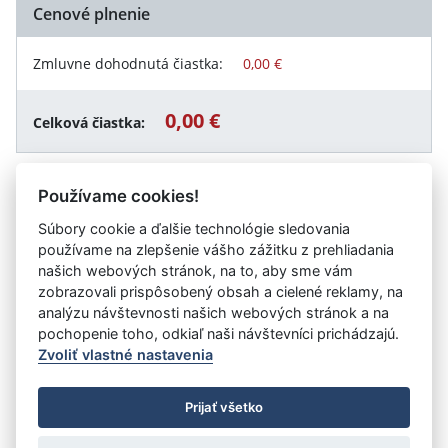
Cenové plnenie
Zmluvne dohodnutá čiastka:
0,00 €
0,00 €
Celková čiastka:
Používame cookies!
Návrat späť
Súbory cookie a ďalšie technológie sledovania
používame na zlepšenie vášho zážitku z prehliadania
našich webových stránok, na to, aby sme vám
zobrazovali prispôsobený obsah a cielené reklamy, na
Vystavil:
Implementačná agentúra Ministerstva práce,
analýzu návštevnosti našich webových stránok a na
sociálnych vecí a rodiny Slovenskej republiky
pochopenie toho, odkiaľ naši návštevníci prichádzajú.
Zvoliť vlastné nastavenia
©
Úrad vlády SR
- Všetky práva vyhradené
Prijať všetko
Prehlásenie o prístupnosti
Zmluvy do 31.12.2010
Nastavenia cookies