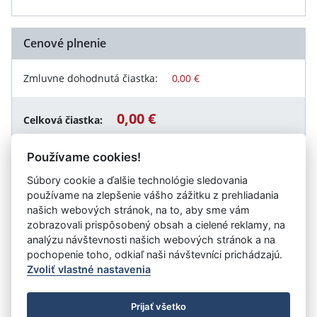
Cenové plnenie
Zmluvne dohodnutá čiastka:
0,00 €
0,00 €
Celková čiastka:
Používame cookies!
Súbory cookie a ďalšie technológie sledovania
Návrat späť
používame na zlepšenie vášho zážitku z prehliadania
našich webových stránok, na to, aby sme vám
zobrazovali prispôsobený obsah a cielené reklamy, na
analýzu návštevnosti našich webových stránok a na
Vystavil:
Mesto Spišské Vlachy
pochopenie toho, odkiaľ naši návštevníci prichádzajú.
Zvoliť vlastné nastavenia
©
Úrad vlády SR
- Všetky práva vyhradené
Prijať všetko
Prehlásenie o prístupnosti
Zmluvy do 31.12.2010