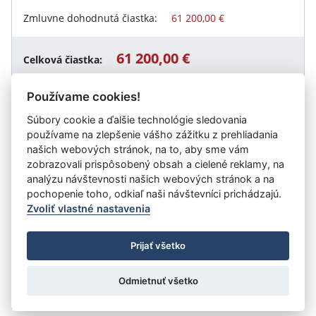
Zmluvne dohodnutá čiastka:
61 200,00 €
61 200,00 €
Celková čiastka:
Používame cookies!
Súbory cookie a ďalšie technológie sledovania
Návrat späť
používame na zlepšenie vášho zážitku z prehliadania
našich webových stránok, na to, aby sme vám
zobrazovali prispôsobený obsah a cielené reklamy, na
analýzu návštevnosti našich webových stránok a na
Vystavil:
Obec Hrabušice
pochopenie toho, odkiaľ naši návštevníci prichádzajú.
Zvoliť vlastné nastavenia
©
Úrad vlády SR
- Všetky práva vyhradené
Prijať všetko
Prehlásenie o prístupnosti
Zmluvy do 31.12.2010
Nastavenia cookies
Odmietnuť všetko
Tvorba stránok
: Aglo Solutions
Redakčný systém
: SysCom