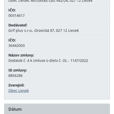
Obec Liesek, Michalská časť 442/26, 027 12 Liesek
IČO:
00314617
Dodávateľ:
Grif plus s.r.o., Oravická 87, 027 12 Liesek
IČO:
36442003
Názov zmluvy:
Dodatok č. 4 k zmluve o dielo č. OL - 1147/2022
ID zmluvy:
8856286
Zverejnil:
Obec Liesek
Dátum