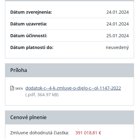
Dátum zverejnenia:
24.01.2024
Dátum uzavretia:
24.01.2024
Dátum účinnosti:
25.01.2024
Dátum platnosti do:
neuvedený
Príloha
dodatok-c--4-k-zmluve-o-dielo-c--ol-1147-2022
SKEN
(.pdf, 364.97 kB)
Cenové plnenie
Zmluvne dohodnutá čiastka:
391 018,81 €