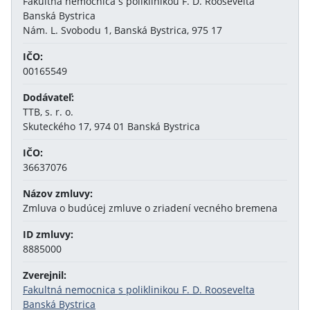
Fakultná nemocnica s poliklinikou F. D. Roosevelta
Banská Bystrica
Nám. L. Svobodu 1, Banská Bystrica, 975 17
IČO:
00165549
Dodávateľ:
TTB, s. r. o.
Skuteckého 17, 974 01 Banská Bystrica
IČO:
36637076
Názov zmluvy:
Zmluva o budúcej zmluve o zriadení vecného bremena
ID zmluvy:
8885000
Zverejnil:
Fakultná nemocnica s poliklinikou F. D. Roosevelta
Banská Bystrica