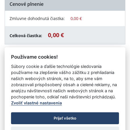
Cenové plnenie
Zmluvne dohodnutá čiastka:
0,00 €
0,00 €
Celková čiastka:
Používame cookies!
Návrat späť
Súbory cookie a ďalšie technológie sledovania
používame na zlepšenie vášho zážitku z prehliadania
našich webových stránok, na to, aby sme vám
zobrazovali prispôsobený obsah a cielené reklamy, na
Vystavil:
Fakultná nemocnica s poliklinikou F. D.
analýzu návštevnosti našich webových stránok a na
Roosevelta Banská Bystrica
pochopenie toho, odkiaľ naši návštevníci prichádzajú.
Zvoliť vlastné nastavenia
©
Úrad vlády SR
- Všetky práva vyhradené
Prijať všetko
Prehlásenie o prístupnosti
Zmluvy do 31.12.2010
Nastavenia cookies