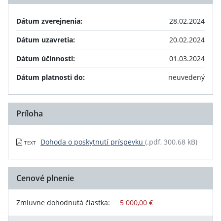
Dátum zverejnenia:
28.02.2024
Dátum uzavretia:
20.02.2024
Dátum účinnosti:
01.03.2024
Dátum platnosti do:
neuvedený
Príloha
Dohoda o poskytnutí príspevku
(.pdf, 300.68 kB)
TEXT
Cenové plnenie
Zmluvne dohodnutá čiastka:
5 000,00 €