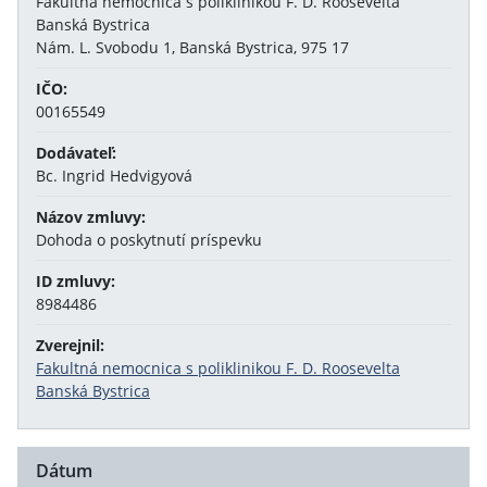
Fakultná nemocnica s poliklinikou F. D. Roosevelta
Banská Bystrica
Nám. L. Svobodu 1, Banská Bystrica, 975 17
IČO:
00165549
Dodávateľ:
Bc. Ingrid Hedvigyová
Názov zmluvy:
Dohoda o poskytnutí príspevku
ID zmluvy:
8984486
Zverejnil:
Fakultná nemocnica s poliklinikou F. D. Roosevelta
Banská Bystrica
Dátum