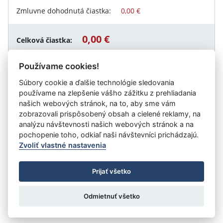
Zmluvne dohodnutá čiastka:
0,00 €
0,00 €
Celková čiastka:
Používame cookies!
Súbory cookie a ďalšie technológie sledovania
Návrat späť
používame na zlepšenie vášho zážitku z prehliadania
našich webových stránok, na to, aby sme vám
zobrazovali prispôsobený obsah a cielené reklamy, na
analýzu návštevnosti našich webových stránok a na
Vystavil:
Banskobystrická regionálna správa ciest a.s.
pochopenie toho, odkiaľ naši návštevníci prichádzajú.
Zvoliť vlastné nastavenia
©
Úrad vlády SR
- Všetky práva vyhradené
Prijať všetko
Prehlásenie o prístupnosti
Zmluvy do 31.12.2010
Nastavenia cookies
Odmietnuť všetko
Tvorba stránok
: Aglo Solutions
Redakčný systém
: SysCom