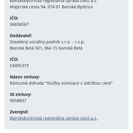
Banskobystrická regionálna správa ciest a.s.
Majerská cesta 94, 974 01 Banská Bystrica
IČO:
36836567
Dodávateľ:
Stavebný sociálny podnik s.r.o. - r.s.p.
Banská Belá 501, 966 15 banská Belá
IČO:
53495373
Názov zmluvy:
Rámcová dohoda "Služby súvisiace s údržbou ciest"
ID zmluvy:
9058837
Zverejnil:
Banskobystrická regionálna správa ciest a.s.