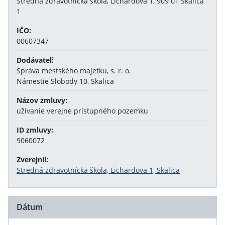
Stredná zdravotnícka škola, Lichardova 1, 909 01 Skalica
1
IČO:
00607347
Dodávateľ:
Správa mestského majetku, s. r. o.
Námestie Slobody 10, Skalica
Názov zmluvy:
užívanie verejne prístupného pozemku
ID zmluvy:
9060072
Zverejnil:
Stredná zdravotnícka škola, Lichardova 1, Skalica
Dátum