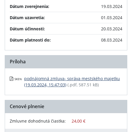
Dátum zverejnenia:
19.03.2024
Dátum uzavretia:
01.03.2024
Dátum účinnosti:
20.03.2024
Dátum platnosti do:
08.03.2024
Príloha
podnájomná zmluva- správa mestského majetku
SKEN
(19.03.2024, 15:47:03)
(.pdf, 587.51 kB)
Cenové plnenie
Zmluvne dohodnutá čiastka:
24,00 €