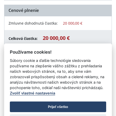
Cenové plnenie
Zmluvne dohodnutá čiastka:
20 000,00 €
20 000,00 €
Celková čiastka:
Používame cookies!
Súbory cookie a ďalšie technológie sledovania
Návrat späť
používame na zlepšenie vášho zážitku z prehliadania
našich webových stránok, na to, aby sme vám
zobrazovali prispôsobený obsah a cielené reklamy, na
analýzu návštevnosti našich webových stránok a na
Vystavil:
Obec Slovenský Grob
pochopenie toho, odkiaľ naši návštevníci prichádzajú.
Zvoliť vlastné nastavenia
©
Úrad vlády SR
- Všetky práva vyhradené
Prijať všetko
Prehlásenie o prístupnosti
Zmluvy do 31.12.2010
Nastavenia cookies