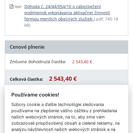
Dohoda č. 24/44/054/10 o zabezpečení
TEXT
podmienok vykonávania aktivačnej činnosti
formou menších obecných služieb
(.pdf, 745.18
kB)
Cenové plnenie
Zmluvne dohodnutá čiastka:
2 543,40 €
2 543,40 €
Celková čiastka:
Používame cookies!
Súbory cookie a ďalšie technológie sledovania
Návrat späť
používame na zlepšenie vášho zážitku z prehliadania
našich webových stránok, na to, aby sme vám
zobrazovali prispôsobený obsah a cielené reklamy, na
analýzu návštevnosti našich webových stránok a na
Vystavil:
Mesto Spišské Vlachy