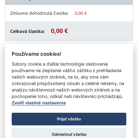
Zmluvne dohodnutá čiastka:
0,00 €
0,00 €
Celková čiastka:
Používame cookies!
Návrat späť
Súbory cookie a ďalšie technológie sledovania
používame na zlepšenie vášho zážitku z prehliadania
našich webových stránok, na to, aby sme vám
zobrazovali prispôsobený obsah a cielené reklamy, na
Vystavil:
Fakultná nemocnica s poliklinikou F. D.
analýzu návštevnosti našich webových stránok a na
Roosevelta Banská Bystrica
pochopenie toho, odkiaľ naši návštevníci prichádzajú.
Zvoliť vlastné nastavenia
©
Úrad vlády SR
- Všetky práva vyhradené
Prijať všetko
Prehlásenie o prístupnosti
Zmluvy do 31.12.2010
Nastavenia cookies
Odmietnuť všetko
Tvorba stránok
: Aglo Solutions