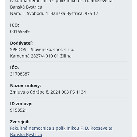
Fakultná nemocnica s poliklinikou F. D. Roosevelta
Banská Bystrica
Nám. L. Svobodu 1, Banská Bystrica, 975 17
IČO:
00165549
Dodávateľ:
SPEDOS – Slovensko, spol. s r.o.
Kamenná 2827/4,010 01 Žilina
IČO:
31708587
Názov zmluvy:
Zmluva o údržbe č. 2024 003 PS 1134
ID zmluvy:
9158521
Zverejnil:
Fakultná nemocnica s poliklinikou F. D. Roosevelta
Banská Bystrica