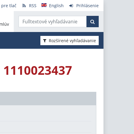
 pre tlač
RSS
English
Prihlásenie
mlúv
Rozšírené vyhľadávanie
. 1110023437