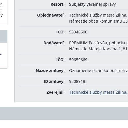
24
Rezort:
Subjekty verejnej správy
ný
Objednávateľ:
Technické služby mesta Žilina, 
Námestie obetí komunizmu 335
IČO:
53946600
Dodávateľ:
PREMIUM Poisťovňa, pobočka p
Námestie Mateja Korvína 1, 811
.
IČO:
50659669
Názov zmluvy:
Oznámenie o zániku poistnej 
ID zmluvy:
9208918
Zverejnil:
Technické služby mesta Žilina, 