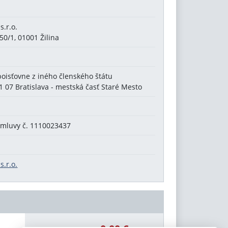
s.r.o.
0/1, 01001 Žilina
oisťovne z iného členského štátu
 07 Bratislava - mestská časť Staré Mesto
zmluvy č. 1110023437
s.r.o.