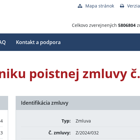
Mapa stránok
Verzia
Celkovo zverejnených
5806804
z
AQ
Kontakt a podpora
iku poistnej zmluvy č
Identifikácia zmluvy
24
Typ:
Zmluva
23
Č. zmluvy:
Z/2024/032