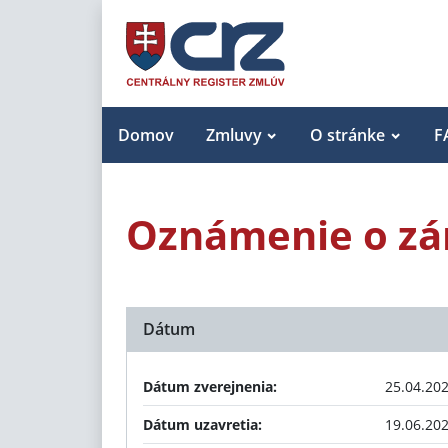
Domov
Zmluvy
O stránke
F
Oznámenie o zán
Dátum
Dátum zverejnenia:
25.04.20
Dátum uzavretia:
19.06.20